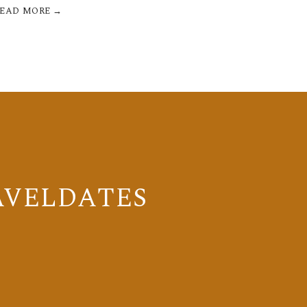
READ MORE →
AVELDATES