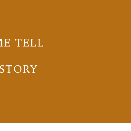
ME TELL
R
STORY