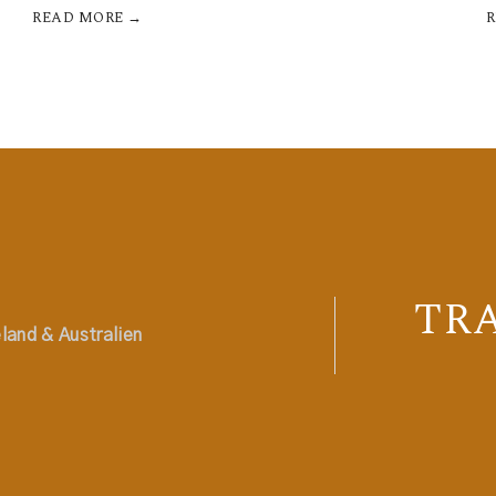
READ MORE →
TR
land & Australien