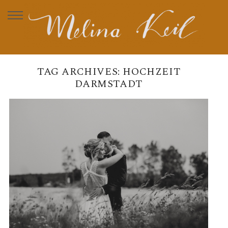
TAG ARCHIVES:
HOCHZEIT
DARMSTADT
MAREN & ANDRÉ – FREIE
TRAUUNG IM EINSIEDEL
DARMSTADT
READ MORE →