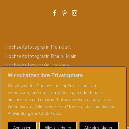
F
P
I
Hochzeitsfotografin Frankfurt
Hochzeitsfotografin Rhein-Main
Hochzeitsfotografin Toskana
Hochzeitsfotografin Darmstadt
Wir schätzen Ihre Privatsphäre
Hochzeitsfotografin Mainz
Wir verwenden Cookies, um Ihr Surferlebnis zu
verbessern, personalisierte Anzeigen oder Inhalte
Hochzeitsfotografin Wiesbaden
einzusetzen und unseren Datenverkehr zu analysieren.
Hochzeitsfotografin Taunus
Wenn Sie auf „Alle akzeptieren" klicken, stimmen Sie der
Hochzeitsfotografin Rheingau
Anwendung von Cookies zu.
Anpassen
Alles ablehnen
Alle akzeptieren