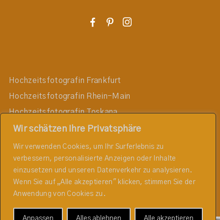
F
P
I
Hochzeitsfotografin Frankfurt
Hochzeitsfotografin Rhein-Main
Hochzeitsfotografin Toskana
Hochzeitsfotografin Darmstadt
Wir schätzen Ihre Privatsphäre
Hochzeitsfotografin Mainz
Wir verwenden Cookies, um Ihr Surferlebnis zu
verbessern, personalisierte Anzeigen oder Inhalte
Hochzeitsfotografin Wiesbaden
einzusetzen und unseren Datenverkehr zu analysieren.
Hochzeitsfotografin Taunus
Wenn Sie auf „Alle akzeptieren" klicken, stimmen Sie der
Hochzeitsfotografin Rheingau
Anwendung von Cookies zu.
Anpassen
Alles ablehnen
Alle akzeptieren