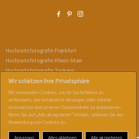
F
P
I
Hochzeitsfotografin Frankfurt
Hochzeitsfotografin Rhein-Main
Hochzeitsfotografin Toskana
Hochzeitsfotografin Darmstadt
Wir schätzen Ihre Privatsphäre
Hochzeitsfotografin Mainz
Wir verwenden Cookies, um Ihr Surferlebnis zu
verbessern, personalisierte Anzeigen oder Inhalte
Hochzeitsfotografin Wiesbaden
einzusetzen und unseren Datenverkehr zu analysieren.
Hochzeitsfotografin Taunus
Wenn Sie auf „Alle akzeptieren" klicken, stimmen Sie der
Hochzeitsfotografin Rheingau
Anwendung von Cookies zu.
Anpassen
Alles ablehnen
Alle akzeptieren