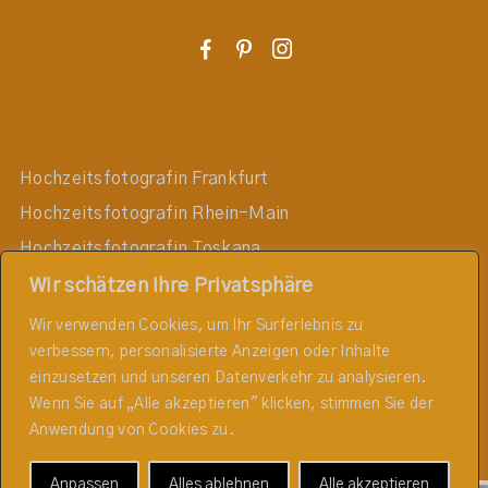
F
P
I
Hochzeitsfotografin Frankfurt
Hochzeitsfotografin Rhein-Main
Hochzeitsfotografin Toskana
Hochzeitsfotografin Darmstadt
Wir schätzen Ihre Privatsphäre
Hochzeitsfotografin Mainz
Wir verwenden Cookies, um Ihr Surferlebnis zu
verbessern, personalisierte Anzeigen oder Inhalte
Hochzeitsfotografin Wiesbaden
einzusetzen und unseren Datenverkehr zu analysieren.
Hochzeitsfotografin Taunus
Wenn Sie auf „Alle akzeptieren" klicken, stimmen Sie der
Hochzeitsfotografin Rheingau
Anwendung von Cookies zu.
Anpassen
Alles ablehnen
Alle akzeptieren