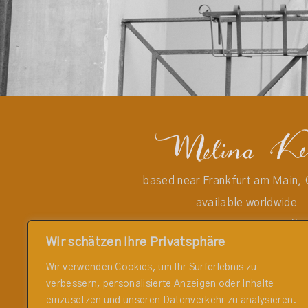
based near Frankfurt am Main,
available worldwide
+49170-4582683 //
Wir schätzen Ihre Privatsphäre
hello@melinakeil.com
Wir verwenden Cookies, um Ihr Surferlebnis zu
verbessern, personalisierte Anzeigen oder Inhalte
IMPRESSUM
einzusetzen und unseren Datenverkehr zu analysieren.