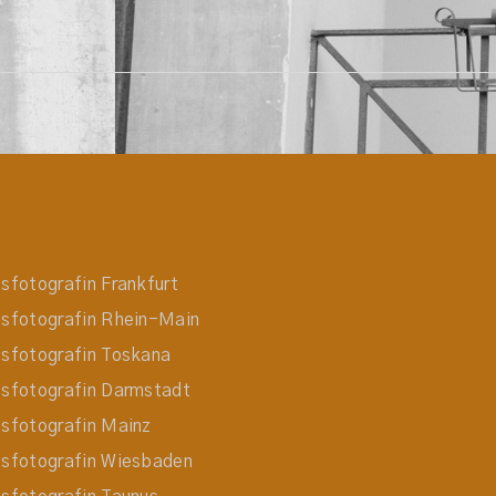
sfotografin Frankfurt
sfotografin Rhein-Main
sfotografin Toskana
sfotografin Darmstadt
sfotografin Mainz
sfotografin Wiesbaden