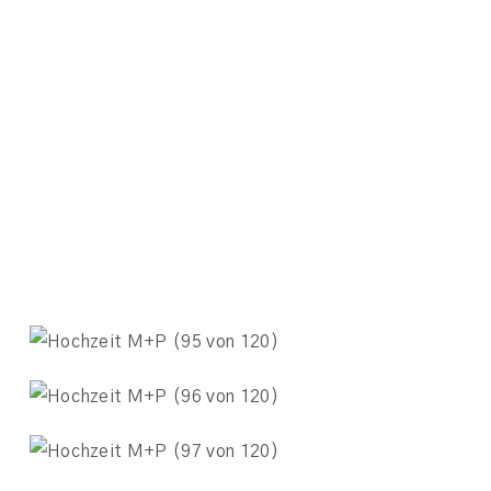
ALINE & BENE
»
follow me
@melinakeil_photography