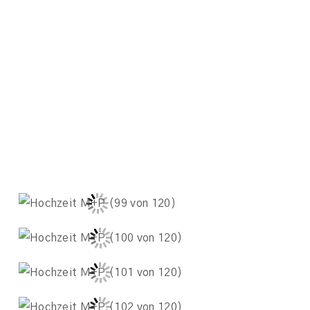
based near Frankfurt am Main, Germany available
worldwide
+49170-4582683 // hello@melinakeil.com
IMPRESSUM
DATENSCHUTZERKLÄRUNG
F
P
I