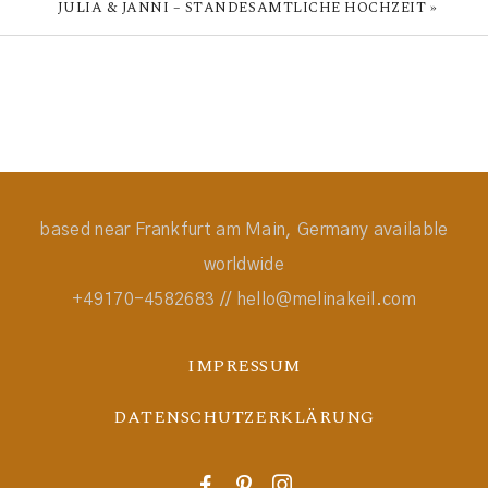
JULIA & JANNI – STANDESAMTLICHE HOCHZEIT
»
follow me
@melinakeil_photography
based near Frankfurt am Main, Germany available
worldwide
+49170-4582683 // hello@melinakeil.com
IMPRESSUM
DATENSCHUTZERKLÄRUNG
F
P
I