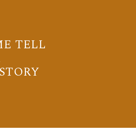
ME TELL
R
STORY