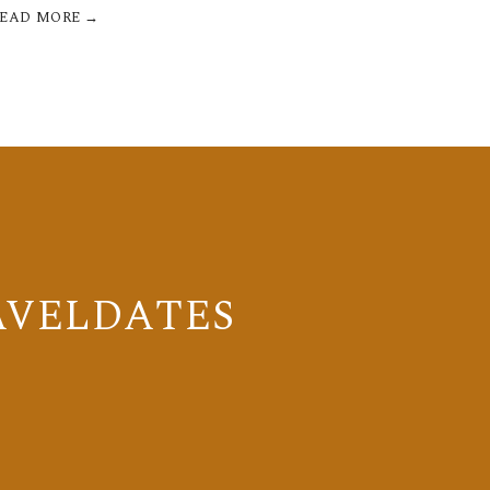
READ MORE →
AVELDATES