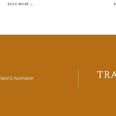
READ MORE →
TR
land & Australien